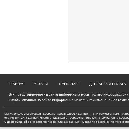
ГЛАВНАЯ
УСЛУГИ
ПРАЙС-ЛИСТ
ДОСТАВКА И ОПЛАТА
Вся представленная на сайте информация носит только информационный
Опубликованная на сайте информация может быть изменена без каких 
Мы используем cookies для сбора пользовательских данных — они помогают нам настра
обработку таких данных. Чтобы отказаться от обработки, отключите сохранение cookie
С информацией об обработке персональных данных и мерах по обеспечению их безоп