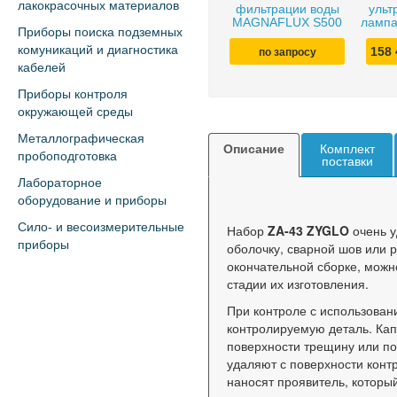
лакокрасочных материалов
фильтрации воды
ульт
MAGNAFLUX S500
лампа
Приборы поиска подземных
комуникаций и диагностика
158
по запросу
кабелей
Приборы контроля
окружающей среды
Металлографическая
Описание
Комплект
пробоподготовка
поставки
Лабораторное
оборудование и приборы
Сило- и весоизмерительные
Набор
ZA-43 ZYGLO
очень у
приборы
оболочку, сварной шов или 
окончательной сборке, можн
стадии их изготовления.
При контроле с использован
контролируемую деталь. Кап
поверхности трещину или п
удаляют с поверхности конт
наносят проявитель, которы