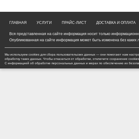
ГЛАВНАЯ
УСЛУГИ
ПРАЙС-ЛИСТ
ДОСТАВКА И ОПЛАТА
Вся представленная на сайте информация носит только информационный
Опубликованная на сайте информация может быть изменена без каких 
Мы используем cookies для сбора пользовательских данных — они помогают нам настра
обработку таких данных. Чтобы отказаться от обработки, отключите сохранение cookie
С информацией об обработке персональных данных и мерах по обеспечению их безоп